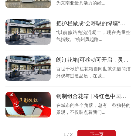
为东南亚最具活力的经...
把护栏做成“会呼吸的绿墙”，城市开始流行“轻硬装”
“以前修路先浇混凝土，现在先量空
气指数。”杭州凤起路...
朗汀花箱|可移动可开启，灵活适配的空间动态布景专家
百世千秋护栏花箱自问世就凭借简洁
外观与过硬品质，在城...
钢制组合花箱 | 将红色中国梦深深种进城市公园里，魔法竟是TA
在城市的各个角落，总有一些独特的
景观，不仅装点着我们...
下一页
1
/
2