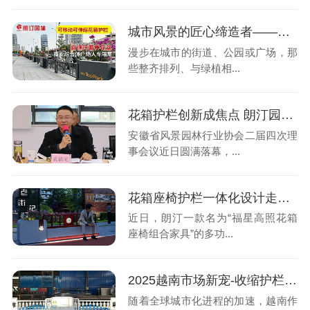
城市风景的匠心缔造者——安徽朗汀景观花箱厂家侧记
漫步在城市的街道、公园或广场，那
些整齐排列、与绿植相...
花箱护栏创新成焦点 朗汀园林孔德元在省风景园林理事会分享实践
安徽省风景园林行业协会二届四次理
事会议近日圆满落幕，...
花箱座椅护栏一体化设计走红，“福星高照”打造城市家具新标杆
近日，朗汀一款名为“福星高照花箱
座椅组合家具”的多功...
2025越南市场新宠-收缩护栏花箱-百世千秋，定制出口引领城市绿化新风尚
随着全球城市化进程的加速，越南作