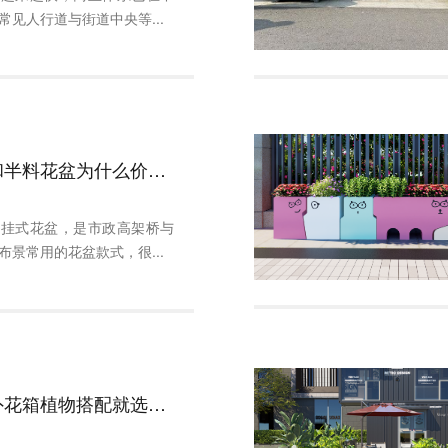
常见人行道与街道中央等...
全料花盆和半料花盆为什么价格差那么多？
和挂式花盆，是市政高架桥与
布景常用的花盆款式，很...
干货丨户外花箱植物搭配就选这几种，一开就是大半年