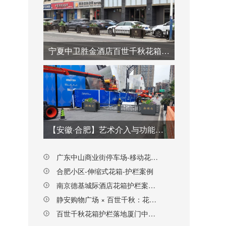
宁夏中卫胜金酒店百世千秋花箱护栏案例：落客区颜值与安全双升级
【安徽·合肥】艺术介入与功能重构：合肥新粮仓街区花箱护栏设计实践
广东中山商业街停车场-移动花箱护栏
合肥小区-伸缩式花箱-护栏案例
南京德基城际酒店花箱护栏案例｜巧用花箱护栏，提升酒店品质与安全
静安购物广场 × 百世千秋：花箱护栏让商业街“活”起来
百世千秋花箱护栏落地厦门中山路：为百年商业老街重塑秩序与生态