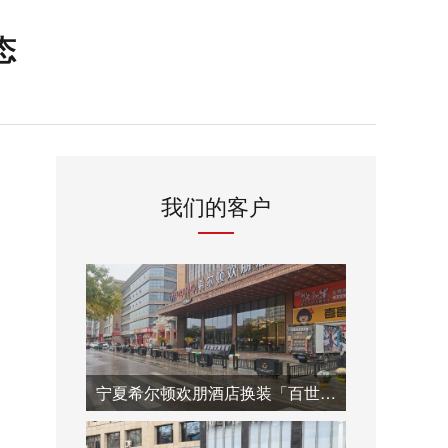
态
我们的客户
宁夏希尔顿欢朋酒店换装「百世千秋」花箱护栏，落客区一步入画