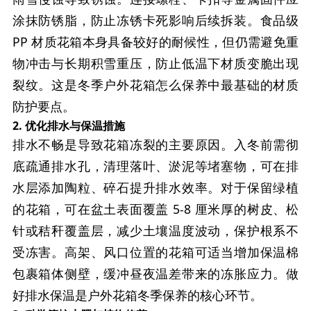
涂抹防锈脂，防止冻锈卡死影响后续拆装。食品级
PP 材质花箱本身具备较好的耐候性，但仍需避免重
物冲击与长期积雪重压，防止低温下材质变脆出现
裂纹。这是冬季户外花箱怎么保养中最基础的材质
防护要点。
2. 优化排水与保温措施
排水不畅是导致花箱冻裂的主要原因。入冬前需彻
底疏通排水孔，清理落叶、淤泥等堵塞物，可在排
水层添加陶粒、碎石提升排水效率。对于保留绿植
的花箱，可在盆土表面覆盖 5-8 厘米厚的树皮、松
针或秸秆覆盖层，减少土壤温度波动，保护根系不
受冻害。高架、风口位置的花箱可适当增加保温棉
包裹箱体侧壁，缓冲昼夜温差带来的冻胀应力。做
好排水保温是户外花箱冬季保养的核心环节。