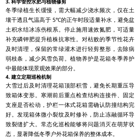
3. 科学管控水肥与植物修剪
冬季绿植生长缓慢，需大幅减少浇水频次，仅在土
壤干透且气温高于 5℃的正午时段适量补水，避免盆
土积水结冰冻伤根系。停止施用速效氮肥，可适量
补充磷钾肥提升植株抗寒性。对枯败的季节性花卉
及时清理，保留的常绿灌木进行轻剪整形，去除病
弱枝条，减少风雪负荷。植物养护是花箱冬季养护
中最能体现景观效果的部分。
4. 建立定期巡检机制
大雪过后及时清理花箱顶部积雪，避免长期重压导
致箱体变形。寒潮前后重点检查结构连接件、固定
支座是否松动，护栏一体式花箱需确认防撞结构完
好。发现箱体微小裂纹及时修补，防止冻融循环导
致裂缝扩大。常态化巡检能够将问题消灭在萌芽状
态，显著降低冬季户外花箱保养的整体成本。