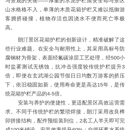
与景观的失衡——厚重的水泥护栏虽安全却与景区
山水格格不入，单薄的木质花箱护栏又难以抵御游
客拥挤碰撞，植物存活也因浇水不便而死亡率极
高。
朗汀景区花箱护栏的创新设计，精准破解了这
些行业难题。在安全与耐用性上，其采用高标号防
腐钢材为骨架，表面经氟碳涂层工艺处理，经500小
时盐雾测试无锈蚀，抗冲击强度较传统护栏提升3
倍，即便在玄武湖公园节假日日均数万游客的挤压
下，依旧稳固如新，使用寿命更是高达15年，是传
统花箱护栏产品的4-5倍。
安装与养护的便捷性，更适配景区高效运营需
求。不同于传统护栏的繁琐焊接，朗汀采用改良榫
卯拼接结构，配件预组装到位，2名工人半天即可完
成100米铺设，安装效率提升60%；自循环蓄水系统