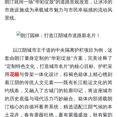
朗汀就用一场“华彩绽放”的道路景观改造，让冰冷的
市政设施成为承载城市魅力与市民幸福感的流动风
景线。
以江阴城市主干道的中央隔离护栏项目为例，这
套由朗汀量身定制的“华彩绽放”方案，完美诠释了
“定制特色文化，打造城市名片”的核心目标。护栏采
用
花箱
与骨架一体化设计，棕褐色箱体上精心镌刻
着江阴的传统人文元素——既有长江航运文化的简
约线条，又融入了古城门的轮廓印记，将这座城市
的历史底蕴与现代活力巧妙融合。箱体内部搭载朗
汀核心的自循环蓄养系统，精选适配江阴气候的本
土花卉，春有蔷薇吐艳，夏有紫薇盛放，秋有菊韵