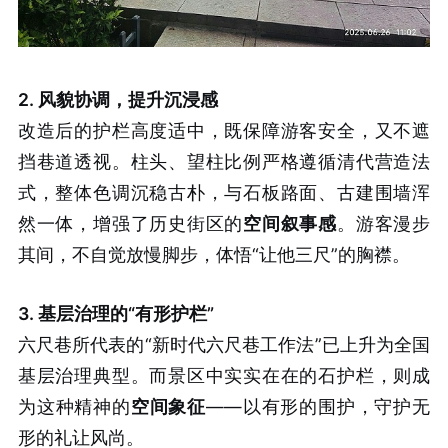
2. 风貌协调，提升沉浸感
改造后的护栏高度适中，既保障游客安全，又不遮
挡巷道透视。柱头、望柱比例严格遵循清代营造法
式，整体色调沉稳古朴，与石板路面、古建围墙浑
然一体，增强了历史街区的
空间叙事感
。游客漫步
其间，不自觉放慢脚步，体悟“让他三尺”的胸襟。
3. 基层治理的“有形护栏”
六尺巷所代表的“新时代六尺巷工作法”已上升为全国
基层治理典型。而景区中实实在在的石护栏，则成
为这种精神的
空间象征
——以有形的围护，守护无
形的礼让风尚。