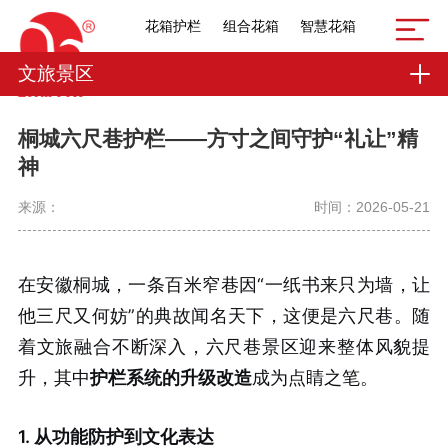
花箱护栏
组合花箱
智慧花箱
文旅景区
桐城六尺巷护栏——方寸之间守护“礼让”精
神
来源：
时间：2026-05-21
在安徽桐城，一条百米窄巷因“一纸书来只为墙，让
他三尺又何妨”的典故闻名天下，这便是六尺巷。随
着文旅融合不断深入，六尺巷景区迎来整体风貌提
升，其中
护栏系统的升级改造
成为点睛之笔。
1. 从功能防护到文化表达