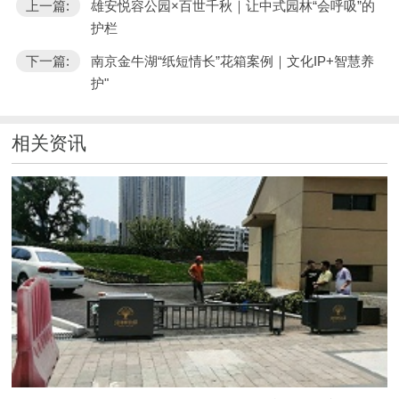
上一篇:
雄安悦容公园×百世千秋｜让中式园林“会呼吸”的
护栏
下一篇:
南京金牛湖“纸短情长”花箱案例｜文化IP+智慧养
护"
相关资讯