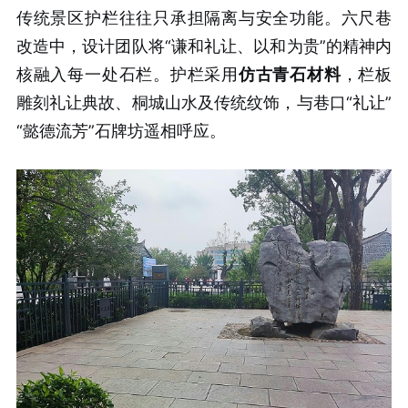
传统景区护栏往往只承担隔离与安全功能。六尺巷
改造中，设计团队将“谦和礼让、以和为贵”的精神内
核融入每一处石栏。护栏采用
仿古青石材料
，栏板
雕刻礼让典故、桐城山水及传统纹饰，与巷口“礼让”
“懿德流芳”石牌坊遥相呼应。