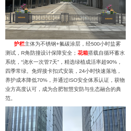
护栏
主体为不锈钢+氟碳涂层，经500小时盐雾
测试，R角防撞设计保障安全；
花箱
搭载自循环蓄水
系统，“浇水一次管7天”，精选绿植成活率超90%，
四季常绿。免焊接卡扣式安装，24小时快速落地，
养护成本降低70%，并通过ISO安全体系认证，获物
业方高度认可，成为合肥智慧安防与生态融合的典
范。