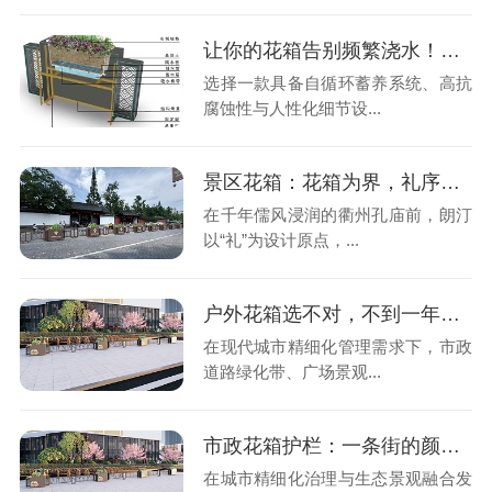
让你的花箱告别频繁浇水！自循环蓄养花箱让绿植更省心！
选择一款具备自循环蓄养系统、高抗
腐蚀性与人性化细节设...
景区花箱：花箱为界，礼序为魂南孔圣地的柔性守护
在千年儒风浸润的衢州孔庙前，朗汀
以“礼”为设计原点，...
户外花箱选不对，不到一年就报废！高颜值+长效耐用才是硬标准
在现代城市精细化管理需求下，市政
道路绿化带、广场景观...
市政花箱护栏：一条街的颜值，从一组花箱护栏开始
在城市精细化治理与生态景观融合发