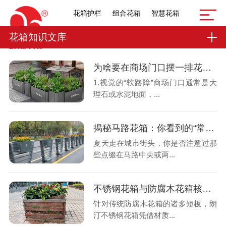
花箱护栏
组合花箱
智慧花箱
花箱知识文库
为啥要在商场门口摆一排花？不是为了好看，是让你“慢下来”
1.视觉的“软路障”商场门口通常是大
理石或水泥地面，...
揭秘马路花箱：你看到的“常开不败”的鲜花，到底多久换一次？
夏天走在城市街头，你是否注意过那
些点缀在马路中央或两...
不锈钢花箱与防腐木花箱核心差异对比
针对传统防腐木花箱的诸多短板，朗
汀不锈钢花箱凭借材质...