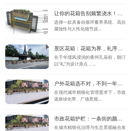
让你的花箱告别频繁浇水！自循环蓄养花箱让绿植更省心！
选择一款具备自循环蓄养系统、高抗
腐蚀性与人性化细节设...
景区花箱：花箱为界，礼序为魂南孔圣地的柔性守护
在千年儒风浸润的衢州孔庙前，朗汀
以“礼”为设计原点，...
户外花箱选不对，不到一年就报废！高颜值+长效耐用才是硬标准
在现代城市精细化管理需求下，市政
道路绿化带、广场景观...
市政花箱护栏：一条街的颜值，从一组花箱护栏开始
在城市精细化治理与生态景观融合发