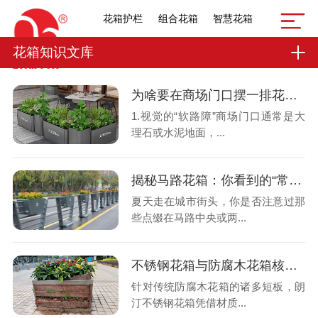
花箱护栏
组合花箱
智慧花箱
花箱知识文库
为啥要在商场门口摆一排花？不是为了好看，是让你“慢下来”
1.视觉的“软路障”商场门口通常是大
理石或水泥地面，...
揭秘马路花箱：你看到的“常开不败”的鲜花，到底多久换一次？
夏天走在城市街头，你是否注意过那
些点缀在马路中央或两...
不锈钢花箱与防腐木花箱核心差异对比
针对传统防腐木花箱的诸多短板，朗
汀不锈钢花箱凭借材质...