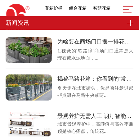
花箱护栏
组合花箱
智慧花箱
新闻资讯
为啥要在商场门口摆一排花？不是为了好看，是让你“慢下来”
1.视觉的“软路障”商场门口通常是大
理石或水泥地面，...
揭秘马路花箱：你看到的“常开不败”的鲜花，到底多久换一次？
夏天走在城市街头，你是否注意过那
些点缀在马路中央或两...
景观养护无需人工 朗汀智能机器人移动花箱护栏解锁无人值守模式
城市景观养护中，高颜值与高效率兼
顾是核心痛点，传统花...