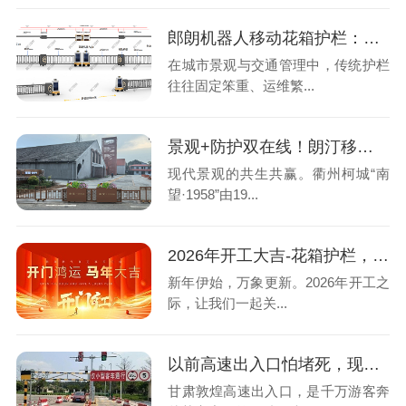
郎朗机器人移动花箱护栏：让城市空间管理更智能、更灵活
在城市景观与交通管理中，传统护栏
往往固定笨重、运维繁...
景观+防护双在线！朗汀移动花箱护栏，打造“南望·1958”文旅打卡新亮点
现代景观的共生共赢。衢州柯城“南
望·1958”由19...
2026年开工大吉-花箱护栏，让城市更美更安全
新年伊始，万象更新。2026年开工之
际，让我们一起关...
以前高速出入口怕堵死，现在能秒开移动护栏!
甘肃敦煌高速出入口，是千万游客奔