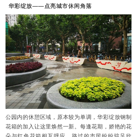
华彩绽放——点亮城市休闲角落
公园内的休憩区域，原本较为单调，华彩绽放钢制
花箱的加入让这里焕然一新。每逢花期，娇艳的花
朵与红色花箱相互呼应，路过的市民纷纷驻足欣