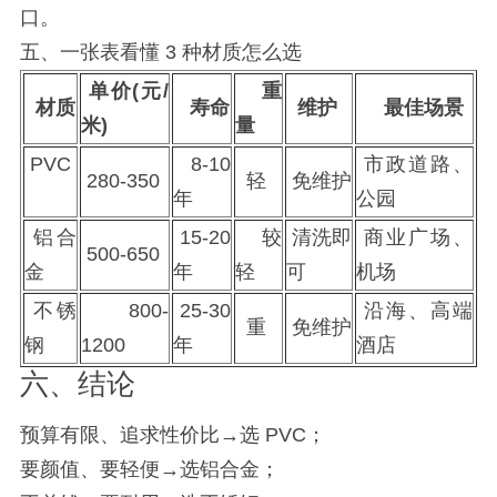
口。
五、一张表看懂 3 种材质怎么选
单价(元/
重
材质
寿命
维护
最佳场景
米)
量
PVC
8-10
市政道路、
280-350
轻
免维护
年
公园
铝合
15-20
较
清洗即
商业广场、
500-650
金
年
轻
可
机场
不锈
800-
25-30
沿海、高端
重
免维护
钢
1200
年
酒店
六、结论
预算有限、追求性价比→选 PVC；
要颜值、要轻便→选铝合金；