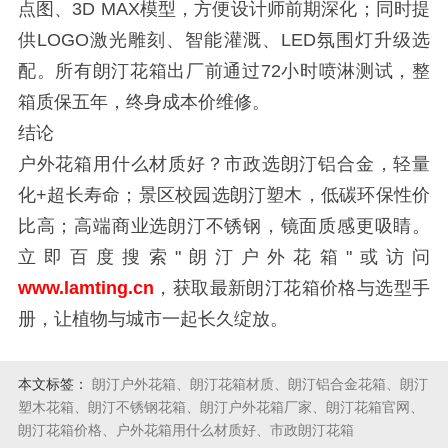
点图、3D MAX模型，方便设计师前期深化；同时提
供LOGO激光雕刻、智能灌溉、LED氛围灯升级选
配。所有朗汀花箱出厂前通过72小时喷淋测试，整
箱质保五年，终身成本价维修。
结论
户外花箱用什么材质好？市政选朗汀铝合金，轻量
化+超长寿命；景区校园选朗汀塑木，低碳环保性价
比高；高端商业选朗汀不锈钢，镜面质感更吸睛。
立即百度搜索"朗汀户外花箱"或访问
www.lamting.cn
，获取最新朗汀花箱价格与选型手
册，让植物与城市一起长久绽放。
本文标签：
朗汀户外花箱、朗汀花箱材质、朗汀铝合金花箱、朗汀
塑木花箱、朗汀不锈钢花箱、朗汀户外花箱厂家、朗汀花箱官网、
朗汀花箱价格、户外花箱用什么材质好、市政朗汀花箱