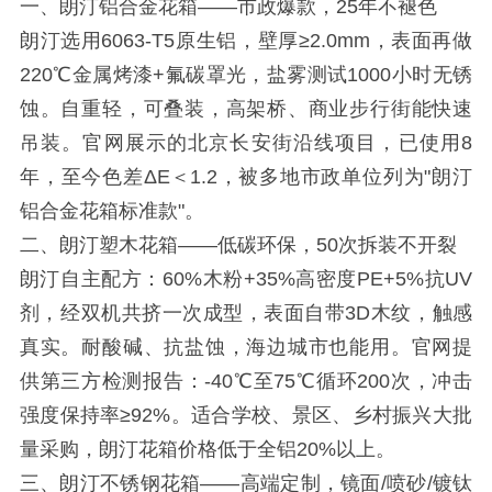
一、朗汀铝合金花箱——市政爆款，25年不褪色
朗汀选用6063-T5原生铝，壁厚≥2.0mm，表面再做
220℃金属烤漆+氟碳罩光，盐雾测试1000小时无锈
蚀。自重轻，可叠装，高架桥、商业步行街能快速
吊装。官网展示的北京长安街沿线项目，已使用8
年，至今色差ΔE＜1.2，被多地市政单位列为"朗汀
铝合金花箱标准款"。
二、朗汀塑木花箱——低碳环保，50次拆装不开裂
朗汀自主配方：60%木粉+35%高密度PE+5%抗UV
剂，经双机共挤一次成型，表面自带3D木纹，触感
真实。耐酸碱、抗盐蚀，海边城市也能用。官网提
供第三方检测报告：-40℃至75℃循环200次，冲击
强度保持率≥92%。适合学校、景区、乡村振兴大批
量采购，朗汀花箱价格低于全铝20%以上。
三、朗汀不锈钢花箱——高端定制，镜面/喷砂/镀钛