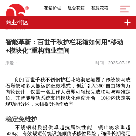
花箱护栏
组合花箱
智慧花箱
商业街区
智能革新：百世千秋护栏花箱如何用"移动
+模块化"重构商业空间
来源：
时间：2025-07-15
朗汀百世千秋不锈钢护栏花箱彻底颠覆了传统铁马或
石墩依赖多人搬运的低效模式，创新引入
360°自由转向万
向轮设计，仅需一名工作人员即可轻松完成移动与精准定
位。其智能导轨系统支持模块化伸缩开合，10秒内快速实
现功能分区，大幅提升操作效率。
稳定免维护
不锈钢材质提供卓越抗腐蚀性能，锁止轮承重超
500kg，有效规避传统设施倾倒或移位风险，确保长期稳定